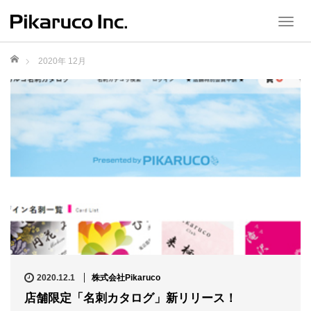
T
o
g
ホーム
2020年 12月
g
l
e
n
a
v
i
g
a
t
i
o
n
2020.12.1
株式会社Pikaruco
店舗限定「名刺カタログ」新リリース！