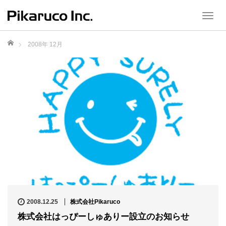
T
o
g
ホーム
2008年 12月
g
l
e
n
a
v
i
g
a
t
i
o
n
2008.12.25
株式会社Pikaruco
株式会社はっぴーしゅありー設立のお知らせ