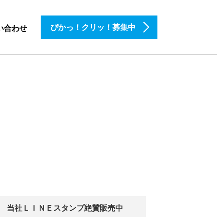
ぴかっ！クリッ！募集中
い合わせ
当社ＬＩＮＥスタンプ絶賛販売中