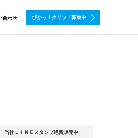
ぴかっ！クリッ！募集中
い合わせ
当社ＬＩＮＥスタンプ絶賛販売中