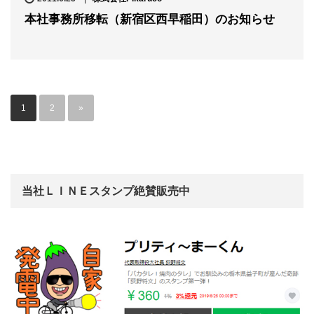
本社事務所移転（新宿区西早稲田）のお知らせ
1
2
»
当社ＬＩＮＥスタンプ絶賛販売中