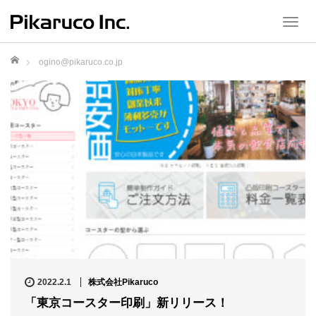
T
o
g
ホーム
ogino@pikaruco.co.jp
g
l
e
n
a
v
i
g
a
t
i
o
n
2022.2.1
株式会社Pikaruco
「東京コースター印刷」新リリース！